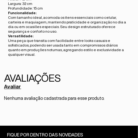
Largura: 32 cm
Profundidade: 15 cm
Funcionalidade:
Com tamanho ideal, acomoda os itens essenciais como celular,
carteira e maquiagem, mantendo praticidade e organização no dia a
dia ou em ocasiões especiais. Seu design estruturado oferece
segurança e conforto no uso.
Versatilidade:
Uma peça que transita com facilidade entre looks casuais e
sofisticados, podendo ser usada tanto em compromissos diários
quanto em produções noturnas, agregando estilo e exclusividade a
qualquer visual.
Avaliar
Nenhuma avaliação cadastrada para esse produto.
FIQUE POR DENTRO DAS NOVIDADES