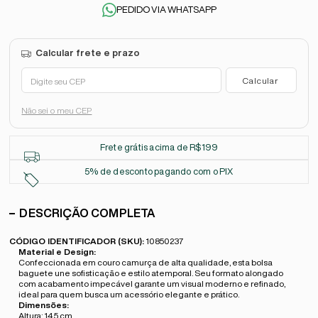
PEDIDO VIA WHATSAPP
Não sei o meu CEP
Frete grátis acima de R$199
5% de desconto pagando com o PIX
DESCRIÇÃO COMPLETA
CÓDIGO IDENTIFICADOR (SKU):
10850237
Material e Design:
Confeccionada em couro camurça de alta qualidade, esta bolsa
baguete une sofisticação e estilo atemporal. Seu formato alongado
com acabamento impecável garante um visual moderno e refinado,
ideal para quem busca um acessório elegante e prático.
Dimensões:
Altura: 14,5 cm