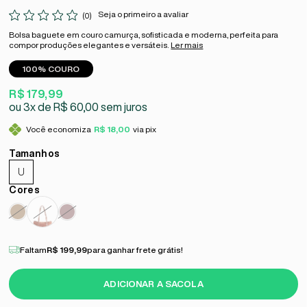
Seja o primeiro a avaliar
(0)
Bolsa baguete em couro camurça, sofisticada e moderna, perfeita para
compor produções elegantes e versáteis.
Ler mais
100% COURO
R$ 179,99
3x
R$ 60,00
sem juros
Você economiza
R$ 18,00
via pix
U
Faltam
R$ 199,99
para ganhar frete grátis!
ADICIONAR A SACOLA