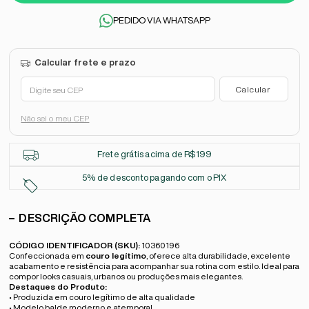
PEDIDO VIA WHATSAPP
Não sei o meu CEP
Frete grátis acima de R$199
5% de desconto pagando com o PIX
DESCRIÇÃO COMPLETA
CÓDIGO IDENTIFICADOR (SKU):
10360196
Confeccionada em
couro legítimo
, oferece alta durabilidade, excelente
acabamento e resistência para acompanhar sua rotina com estilo. Ideal para
compor looks casuais, urbanos ou produções mais elegantes.
Destaques do Produto:
• Produzida em couro legítimo de alta qualidade
• Modelo balde moderno e atemporal