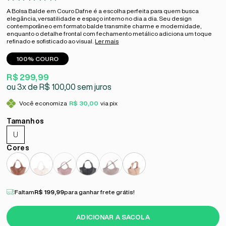
A Bolsa Balde em Couro Dafne é a escolha perfeita para quem busca
elegância, versatilidade e espaço interno no dia a dia. Seu design
contemporâneo em formato balde transmite charme e modernidade,
enquanto o detalhe frontal com fechamento metálico adiciona um toque
refinado e sofisticado ao visual.
Ler mais
100% COURO
R$ 299,99
3x
R$ 100,00
sem juros
Você economiza
R$ 30,00
via pix
U
Faltam
R$ 199,99
para ganhar frete grátis!
ADICIONAR A SACOLA