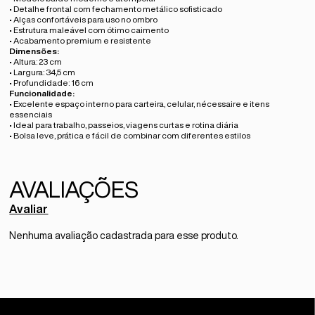
• Detalhe frontal com fechamento metálico sofisticado
• Alças confortáveis para uso no ombro
• Estrutura maleável com ótimo caimento
• Acabamento premium e resistente
Dimensões:
• Altura: 23 cm
• Largura: 34,5 cm
• Profundidade: 16 cm
Funcionalidade:
• Excelente espaço interno para carteira, celular, nécessaire e itens
essenciais
• Ideal para trabalho, passeios, viagens curtas e rotina diária
• Bolsa leve, prática e fácil de combinar com diferentes estilos
Avaliar
Nenhuma avaliação cadastrada para esse produto.