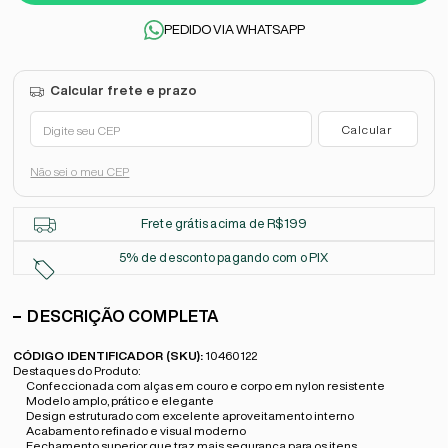
PEDIDO VIA WHATSAPP
Não sei o meu CEP
Frete grátis acima de R$199
5% de desconto pagando com o PIX
DESCRIÇÃO COMPLETA
CÓDIGO IDENTIFICADOR (SKU):
10460122
Destaques do Produto:
Confeccionada com
alças em couro
e corpo em
nylon resistente
Modelo amplo, prático e elegante
Design estruturado com excelente aproveitamento interno
Acabamento refinado e visual moderno
Fechamento superior que traz mais segurança para os itens