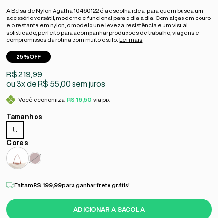
A Bolsa de Nylon Agatha 10460122 é a escolha ideal para quem busca um
acessório versátil, moderno e funcional para o dia a dia. Com alças em couro
e o restante em nylon, o modelo une leveza, resistência e um visual
sofisticado, perfeito para acompanhar produções de trabalho, viagens e
compromissos da rotina com muito estilo.
Ler mais
25%
OFF
R$ 219,99
3x
R$ 55,00
sem juros
Você economiza
R$ 16,50
via pix
U
Faltam
R$ 199,99
para ganhar frete grátis!
ADICIONAR A SACOLA