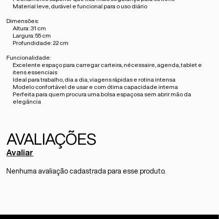
Material leve, durável e funcional para o uso diário
Dimensões:
Altura:
31 cm
Largura:
55 cm
Profundidade:
22 cm
Funcionalidade:
Excelente espaço para carregar carteira, nécessaire, agenda, tablet e
itens essenciais
Ideal para trabalho, dia a dia, viagens rápidas e rotina intensa
Modelo confortável de usar e com ótima capacidade interna
Perfeita para quem procura uma bolsa espaçosa sem abrir mão da
elegância
Avaliar
Nenhuma avaliação cadastrada para esse produto.