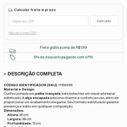
Não sei o meu CEP
Frete grátis acima de R$199
5% de desconto pagando com o PIX
DESCRIÇÃO COMPLETA
CÓDIGO IDENTIFICADOR (SKU):
11159995
Material e Design:
Confeccionada em
palha trançada
, esta bolsa traz um visual artesanal
sofisticado. A
alça encapada
adiciona charme e conforto ao uso, além de
proporcionar um acabamento elegante. Seu formato estruturado garante
presença e estilo em qualquer composição.
Dimensões:
Altura:
26 cm
Largura:
38 cm
Profundidade:
12 cm