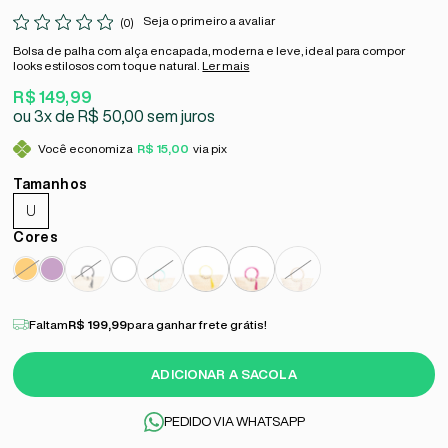
Seja o primeiro a avaliar
(0)
Bolsa de palha com alça encapada, moderna e leve, ideal para compor
looks estilosos com toque natural.
Ler mais
R$ 149,99
3x
R$ 50,00
sem juros
Você economiza
R$ 15,00
via pix
U
Faltam
R$ 199,99
para ganhar frete grátis!
ADICIONAR A SACOLA
PEDIDO VIA WHATSAPP