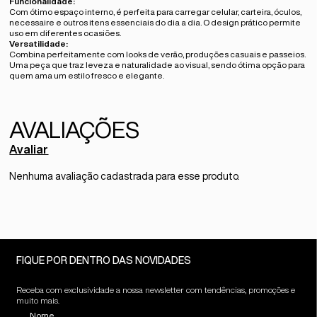
Funcionalidade:
Com ótimo espaço interno, é perfeita para carregar celular, carteira, óculos,
necessaire e outros itens essenciais do dia a dia. O design prático permite
uso em diferentes ocasiões.
Versatilidade:
Combina perfeitamente com looks de verão, produções casuais e passeios.
Uma peça que traz leveza e naturalidade ao visual, sendo ótima opção para
quem ama um estilo fresco e elegante.
Avaliar
Nenhuma avaliação cadastrada para esse produto.
FIQUE POR DENTRO DAS NOVIDADES
Receba com exclusividade a nossa newsletter com tendências, promoções e
muito mais.
Nome