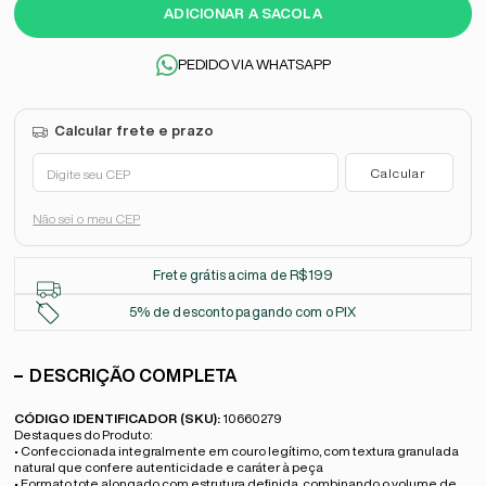
ADICIONAR A SACOLA
PEDIDO VIA WHATSAPP
Não sei o meu CEP
Frete grátis acima de R$199
5% de desconto pagando com o PIX
DESCRIÇÃO COMPLETA
CÓDIGO IDENTIFICADOR (SKU):
10660279
Destaques do Produto:
• Confeccionada integralmente em couro legítimo, com textura granulada
natural que confere autenticidade e caráter à peça
• Formato tote alongado com estrutura definida, combinando o volume de