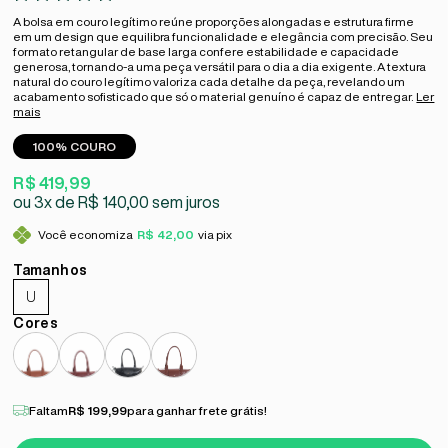
A bolsa em couro legítimo reúne proporções alongadas e estrutura firme
em um design que equilibra funcionalidade e elegância com precisão. Seu
formato retangular de base larga confere estabilidade e capacidade
generosa, tornando-a uma peça versátil para o dia a dia exigente. A textura
natural do couro legítimo valoriza cada detalhe da peça, revelando um
acabamento sofisticado que só o material genuíno é capaz de entregar.
Ler
mais
100% COURO
R$ 419,99
3x
R$ 140,00
sem juros
Você economiza
R$ 42,00
via pix
U
Faltam
R$ 199,99
para ganhar frete grátis!