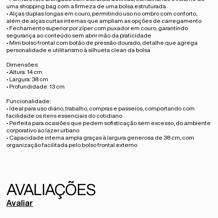
uma shopping bag com a firmeza de uma bolsa estruturada
• Alças duplas longas em couro, permitindo uso no ombro com conforto,
além de alças curtas internas que ampliam as opções de carregamento
• Fechamento superior por zíper com puxador em couro, garantindo
segurança ao conteúdo sem abrir mão da praticidade
• Mini bolso frontal com botão de pressão dourado, detalhe que agrega
personalidade e utilitarismo à silhueta clean da bolsa
Dimensões:
• Altura: 14 cm
• Largura: 38 cm
• Profundidade: 13 cm
Funcionalidade:
• Ideal para uso diário, trabalho, compras e passeios, comportando com
facilidade os itens essenciais do cotidiano
• Perfeita para ocasiões que pedem sofisticação sem excesso, do ambiente
corporativo ao lazer urbano
• Capacidade interna ampla graças à largura generosa de 38 cm, com
organização facilitada pelo bolso frontal externo
Avaliar