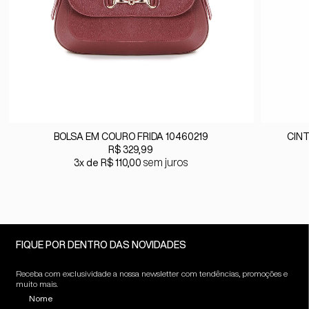
BOLSA EM COURO FRIDA 10460219
CINT
R$ 329,99
sem juros
3x
R$ 110,00
FIQUE POR DENTRO DAS NOVIDADES
Receba com exclusividade a nossa newsletter com tendências, promoções e
muito mais.
Nome