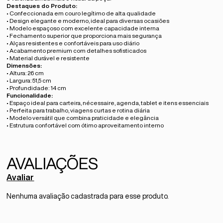
Destaques do Produto:
• Confeccionada em couro legítimo de alta qualidade
• Design elegante e moderno, ideal para diversas ocasiões
• Modelo espaçoso com excelente capacidade interna
• Fechamento superior que proporciona mais segurança
• Alças resistentes e confortáveis para uso diário
• Acabamento premium com detalhes sofisticados
• Material durável e resistente
Dimensões:
• Altura: 26 cm
• Largura: 51,5 cm
• Profundidade: 14 cm
Funcionalidade:
• Espaço ideal para carteira, nécessaire, agenda, tablet e itens essenciais
• Perfeita para trabalho, viagens curtas e rotina diária
• Modelo versátil que combina praticidade e elegância
• Estrutura confortável com ótimo aproveitamento interno
Avaliar
Nenhuma avaliação cadastrada para esse produto.