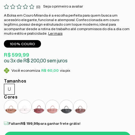
Seja o primeiro a avaliar
(0)
A Bolsa em Couro Miranda é a escolha perfeita para quem busca um
acessório elegante, funcional e atemporal. Confeccionada em couro
legítimo, possui design estruturado com toque moderno, ideal para
acompanhar desde a rotina de trabalho até compromissos do dia a dia com
muito estilo e praticidade.
Ler mais
100% COURO
R$ 599,99
3x
R$ 200,00
sem juros
Você economiza
R$ 60,00
via pix
U
Faltam
R$ 199,99
para ganhar frete grátis!