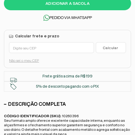
ADICIONAR A SACOLA
PEDIDO VIA WHATSAPP
Não sei o meu CEP
Frete grátis acima de R$199
5% de desconto pagando com o PIX
DESCRIÇÃO COMPLETA
CÓDIGO IDENTIFICADOR (SKU):
10260396
Seu formato amplo oferece excelente capacidade interna, enquanto as
alças firmes e o fechamento superior garantem segurança e conforto no
uso diário. O detalhe frontal com acabamento metálico agrega sofisticação
e valoriza ainda mais o visual da peça.