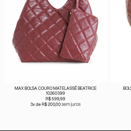
MAX BOLSA COURO MATELASSÊ BEATRICE
BOL
10260399
R$ 599,99
sem juros
3x
R$ 200,00