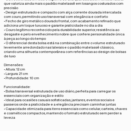
que valoriza ainda mais o padrão matelassê em losangos costurados com
precisão
• Design estruturado e compacto com alça corrente dourada intercalada
com couro, permitindo uso transversal com elegância e conforto
• Fecho de giro metálico dourado frontal, com acabamento refinado que
adiciona um toque luxuoso e garante praticidade no dia a dia
• Couro legítimo reconhecido pela durabilidade superior, resistência ao
desgaste e pelo envelhecimento nobre que confere personalidade única
à peça ao longo do tempo
• O diferencial desta bolsa está na combinação entre o volume estruturado
levemente arredondado nas laterais e o padrão matelassê clássico,
criando uma silhueta contemporânea com referências ao design de bolsas
de luxo
Dimensões:
• Altura: 12 cm
• Largura: 21 cm
• Profundidade: 10 cm
Funcionalidade:
• Bolsa transversal estruturada de uso diário, perfeita para carregar os
essenciais com organização e estilo
• Ideal para ocasiões casuais sofisticadas, jantares, eventos sociais e
passeios onde a praticidade e a elegância precisam caminhar juntas
• Capacidade otimizada para itens essenciais como celular, carteira, chaves
e cosméticos compactos, mantendo o formato estruturado sem perder a
leveza