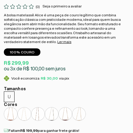
Seja o primeiro a avaliar
(0)
A bolsa matelassê Alice é uma peça de couro legítimo que combina
sofisticação clássica com praticidade moderna, ideal para quem busca
elegância sem abrir mão da funcionalidade. Seu formato estruturado e
compacto confere presença e refinamento ao look, tornando-a uma
escolha versátil para diferentes ocasiões. O trabalho artesanal do
matelassê em losangos elevados transforma este acessório em um
verdadeiro statement de estilo.
Ler mais
100% COURO
R$ 299,99
3x
R$ 100,00
sem juros
Você economiza
R$ 30,00
via pix
U
Faltam
R$ 199,99
para ganhar frete grátis!