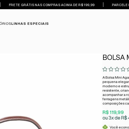
FRETE GRÁTIS NAS COMPRAS ACIMA DE R$ 199,99
PARCELE 
ÓRIOS
LINHAS ESPECIAIS
BOLSA 
A Bolsa Mini Ag
pequena elegant
moderno e estru
resistente, crian
acompanhar a ro
ferragens metáli
composições cas
R$ 119,99
3x
R$ 
Você econ