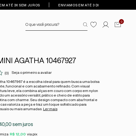
EM ATÉ 3X SEM JUROS
ENVIAMOS EM ATÉ 3 DIAS ÚTEIS
0
MINI AGATHA 10467927
Seja o primeiro a avaliar
(0)
atha 10467967 é a escolha ideal para quem busca uma bolsa
e, funcional e com acabamento refinado. Com visual
tura leve, ela combina alças em couro com corpo em nylon
do um acessório versátil, prático e cheio de estilo para
tina com charme. Seu design compacto com aba frontal e
cas valoriza a peça e traz um toque sofisticado para
uais ou mais arrumadas.
Ler mais
40,00
sem juros
omiza
R$ 12,00
via pix