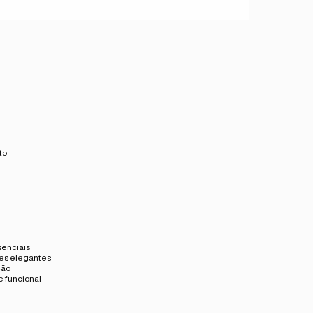
to
senciais
ões elegantes
ção
 funcional