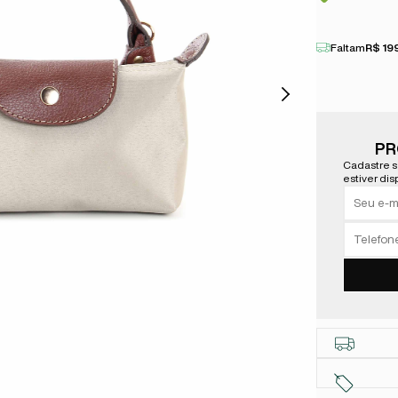
Faltam
R$ 19
PR
Cadastre s
estiver dis