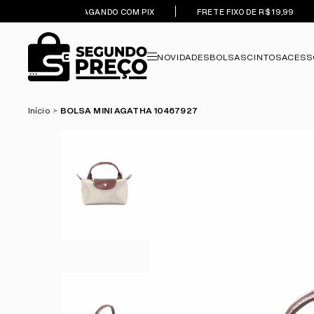
5% OFF PAGANDO COM PIX
FRETE FIXO DE R$ 19,99
NOVIDADES
BOLSAS
CINTOS
ACESS
Início
BOLSA MINI AGATHA 10467927