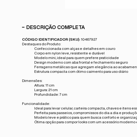
DESCRIÇÃO COMPLETA
CÓDIGO IDENTIFICADOR (SKU):
10467927
Destaques do Produto:
Confeccionada com
alças e detalhes em couro
Corpo em
nylon leve, resistente e durável
Modelo
mini
, ideal para quem prefere praticidade
Design moderno com
aba frontal e fechamento seguro
Ferragens metálicas que agregam elegância ao acabamen
Estrutura compacta com ótimo caimento para uso diário
Dimensões:
Altura:
11 cm
Largura:
21 cm
Profundidade:
7 cm
Funcionalidade:
Ideal para levar
celular, carteira compacta, chaves e itens es
Perfeita para
passeios, compromissos do dia a dia e produç
Modelo leve e prático para quem busca
conforto e organiza
Ótima opção para compor looks com um acessório
moderno e