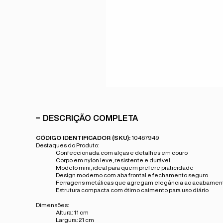
DESCRIÇÃO COMPLETA
CÓDIGO IDENTIFICADOR (SKU):
10467949
Destaques do Produto:
Confeccionada com
alças e detalhes em couro
Corpo em
nylon leve, resistente e durável
Modelo
mini
, ideal para quem prefere praticidade
Design moderno com
aba frontal e fechamento seguro
Ferragens metálicas que agregam elegância ao acabamen
Estrutura compacta com ótimo caimento para uso diário
Dimensões:
Altura:
11 cm
Largura:
21 cm