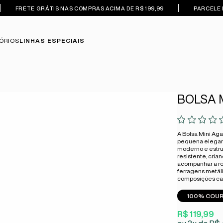
FRETE GRÁTIS NAS COMPRAS ACIMA DE R$ 199,99
PARCELE 
ÓRIOS
LINHAS ESPECIAIS
BOLSA 
A Bolsa Mini Ag
pequena elegant
moderno e estru
resistente, crian
acompanhar a ro
ferragens metáli
composições cas
100% COU
R$ 119,99