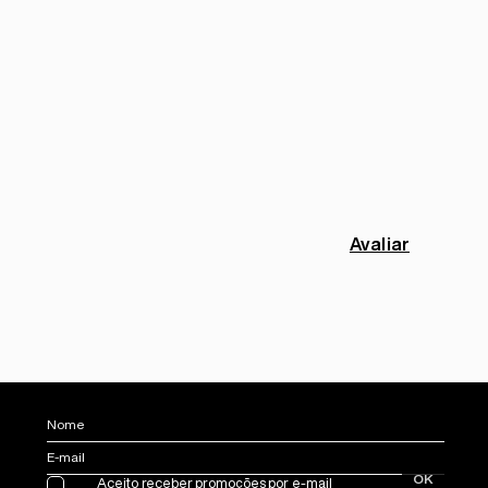
Avaliar
Nome
E-mail
OK
Aceito receber promoções por e-mail