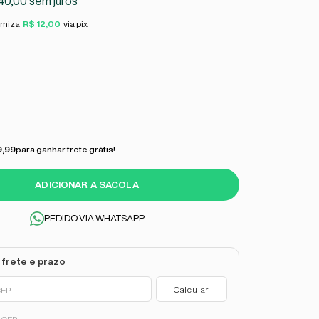
40,00
sem juros
omiza
R$ 12,00
via pix
9,99
para ganhar frete grátis!
ADICIONAR A SACOLA
PEDIDO VIA WHATSAPP