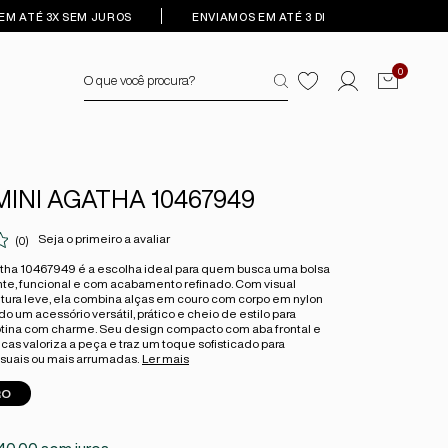
EM ATÉ 3X SEM JUROS
ENVIAMOS EM ATÉ 3 DIAS ÚTEIS
0
MINI AGATHA 10467949
Seja o primeiro a avaliar
(0)
atha 10467949 é a escolha ideal para quem busca uma bolsa
e, funcional e com acabamento refinado. Com visual
tura leve, ela combina alças em couro com corpo em nylon
do um acessório versátil, prático e cheio de estilo para
tina com charme. Seu design compacto com aba frontal e
cas valoriza a peça e traz um toque sofisticado para
uais ou mais arrumadas.
Ler mais
RO