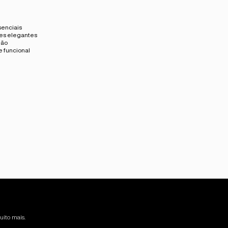
senciais
ões elegantes
ção
 funcional
uito mais.