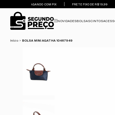
5% OFF PAGANDO COM PIX
FRETE FIXO DE R$ 19,99
NOVIDADES
BOLSAS
CINTOS
ACESS
Início
BOLSA MINI AGATHA 10467949