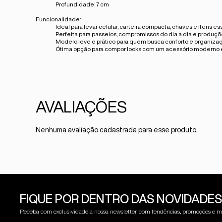
Profundidade:
7 cm
Funcionalidade:
Ideal para levar
celular, carteira compacta, chaves e itens es
Perfeita para
passeios, compromissos do dia a dia e produç
Modelo leve e prático para quem busca
conforto e organiza
Ótima opção para compor looks com um acessório
moderno e
Nenhuma avaliação cadastrada para esse produto.
FIQUE POR DENTRO DAS NOVIDADES
Receba com exclusividade a nossa newsletter com tendências, promoções e m