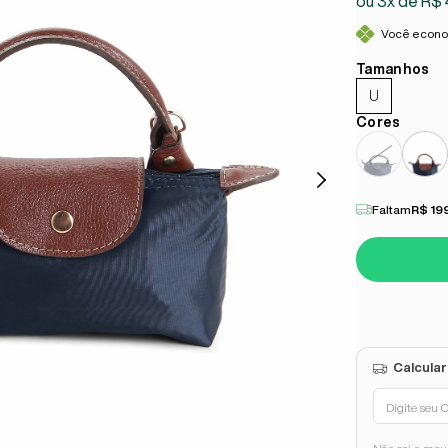
3x
R$ 
Você econ
U
Faltam
R$ 19