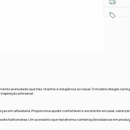
nto aveludado que traz charme e elegância ao visual. O modelo Alegra carrega 
nspiração artesanal.
eças em alfaiataria. Proporciona ajuste confortável e excelente encaixe, valorizan
looks fashionistas. Um acessório que transforma combinações básicas em produçõ