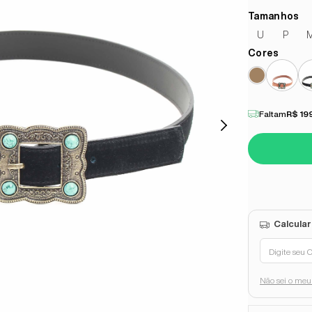
U
P
Faltam
R$ 19
Não sei o me