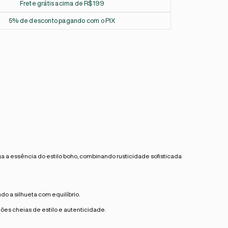
Frete grátis acima de R$199
5% de desconto pagando com o PIX
a essência do estilo boho, combinando rusticidade sofisticada
do a silhueta com equilíbrio.
es cheias de estilo e autenticidade.