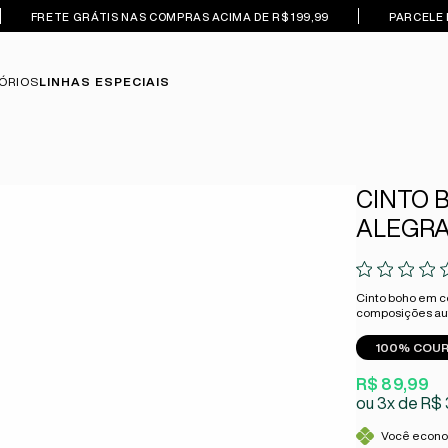
FRETE GRÁTIS NAS COMPRAS ACIMA DE R$ 199,99
PARCELE 
ÓRIOS
LINHAS ESPECIAIS
CINTO 
ALEGRA
Cinto boho em co
composições aut
100% COU
R$ 89,99
3x
R$ 
Você econ