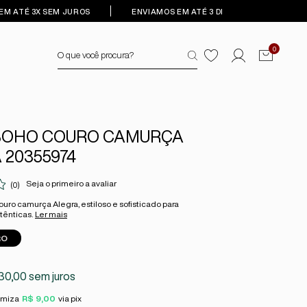
EM ATÉ 3X SEM JUROS
ENVIAMOS EM ATÉ 3 DIAS ÚTEIS
0
BOHO COURO CAMURÇA
 20355974
Seja o primeiro a avaliar
(0)
uro camurça Alegra, estiloso e sofisticado para
ênticas.
Ler mais
RO
30,00
sem juros
omiza
R$ 9,00
via pix