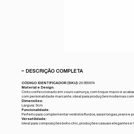
DESCRIÇÃO COMPLETA
CÓDIGO IDENTIFICADOR (SKU):
20355974
Material e Design:
Cinto confeccionado em couro camurça, com toque macio e acabame
com personalidade marcante, ideal para produções modernas com i
Dimensões:
Largura: 3cm
Funcionalidade:
Perfeito para complementar vestidos fluidos, saias longas, jeans e p
Versatilidade:
Ideal para composições boho chic, produções casuais elegantes e 