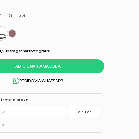
M
G
GG
9,99
para ganhar frete grátis!
ADICIONAR A SACOLA
PEDIDO VIA WHATSAPP
u CEP