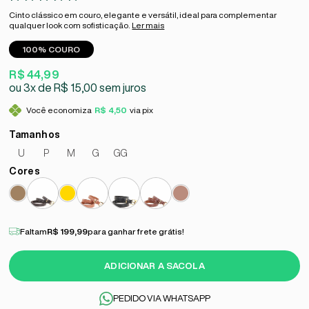
Cinto clássico em couro, elegante e versátil, ideal para complementar
qualquer look com sofisticação.
Ler mais
100% COURO
R$ 44,99
3x
R$ 15,00
sem juros
Você economiza
R$ 4,50
via pix
U
P
M
G
GG
Faltam
R$ 199,99
para ganhar frete grátis!
ADICIONAR A SACOLA
PEDIDO VIA WHATSAPP