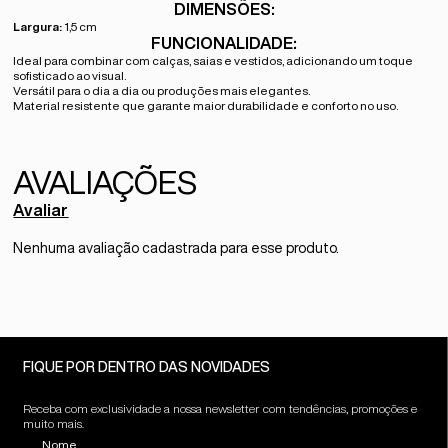
DIMENSÕES:
Largura:
1,5 cm
FUNCIONALIDADE:
Ideal para combinar com calças, saias e vestidos, adicionando um toque
sofisticado ao visual.
Versátil para o dia a dia ou produções mais elegantes.
Material resistente que garante maior durabilidade e conforto no uso.
Avaliar
Nenhuma avaliação cadastrada para esse produto.
FIQUE POR DENTRO DAS NOVIDADES
Receba com exclusividade a nossa newsletter com tendências, promoções e
muito mais.
Nome