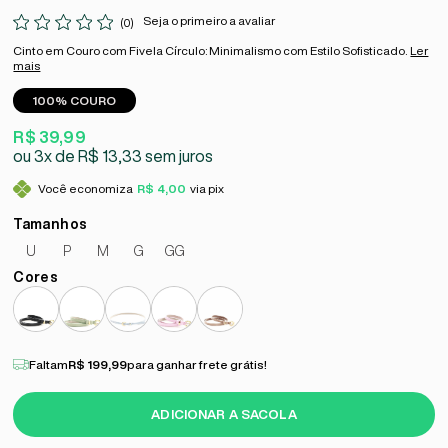
Seja o primeiro a avaliar
(0)
Cinto em Couro com Fivela Círculo: Minimalismo com Estilo Sofisticado.
Ler
mais
100% COURO
R$ 39,99
3x
R$ 13,33
sem juros
Você economiza
R$ 4,00
via pix
U
P
M
G
GG
Faltam
R$ 199,99
para ganhar frete grátis!
ADICIONAR A SACOLA