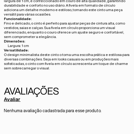
largura de 1 cm, é confeccionado em couro de alta qualidade, garantindo
durabilidade e conforto no uso diário. A fivela em formato de círculo
adiciona um detalhe moderno e estiloso, tornando este cinto uma peça
versátil para várias ocasiões.
Funcionalidade:
Fino e delicado, o cinto é perfeito para ajustar peças de cintura alta, como
vestidos, saias e calças. Sua fivela em círculo proporciona um visual
diferenciado, enquanto o couro oferece um ajuste seguro e confortável,
sem comprometer a elegância.
Dimensões:
Largura: 1 cm
Versatilidade:
O design minimalista deste cinto o torna uma escolha prática e estilosa para
diversas combinações. Seja em looks casuais ou em produções mais
sofisticadas, o cinto com fivela em círculo acrescenta um toque de charme
sem sobrecarregar o visual.
Avaliar
Nenhuma avaliação cadastrada para esse produto.