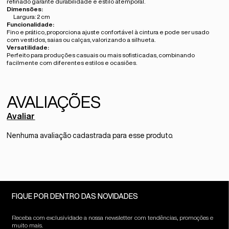
refinado garante durabilidade e estilo atemporal.
Dimensões:
Largura: 2 cm
Funcionalidade:
Fino e prático, proporciona ajuste confortável à cintura e pode ser usado
com vestidos, saias ou calças, valorizando a silhueta.
Versatilidade:
Perfeito para produções casuais ou mais sofisticadas, combinando
facilmente com diferentes estilos e ocasiões.
Avaliar
Nenhuma avaliação cadastrada para esse produto.
FIQUE POR DENTRO DAS NOVIDADES
Receba com exclusividade a nossa newsletter com tendências, promoções e
muito mais.