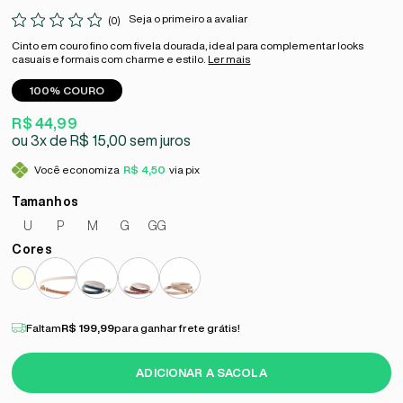
Seja o primeiro a avaliar
(0)
Cinto em couro fino com fivela dourada, ideal para complementar looks
casuais e formais com charme e estilo.
Ler mais
100% COURO
R$ 44,99
3x
R$ 15,00
sem juros
Você economiza
R$ 4,50
via pix
U
P
M
G
GG
Faltam
R$ 199,99
para ganhar frete grátis!
ADICIONAR A SACOLA