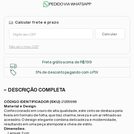
PEDIDO VIA WHATSAPP
Não sei o meu CEP
Frete grátis acima de R$199
5% de desconto pagando com o PIX
DESCRIÇÃO COMPLETA
CÓDIGO IDENTIFICADOR (SKU):
21255988
Material e Design:
Confeccionado em couro de alta qualidade, este cinto se destaca pela
fivela em formato de folha, que traz charme, leveza e um ar refinado ao
acessório. O design elegante combina delicadeza e modernidade,
resultando em uma peça atemporal e cheia de estilo.
Dimensões:
Largura: 2 cm