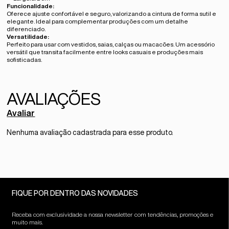
Funcionalidade:
Oferece ajuste confortável e seguro, valorizando a cintura de forma sutil e
elegante. Ideal para complementar produções com um detalhe
diferenciado.
Versatilidade:
Perfeito para usar com vestidos, saias, calças ou macacões. Um acessório
versátil que transita facilmente entre looks casuais e produções mais
sofisticadas.
Avaliar
Nenhuma avaliação cadastrada para esse produto.
FIQUE POR DENTRO DAS NOVIDADES
Receba com exclusividade a nossa newsletter com tendências, promoções e
muito mais.