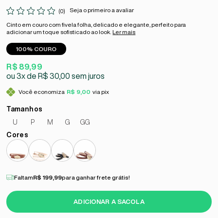
Seja o primeiro a avaliar
(0)
Cinto em couro com fivela folha, delicado e elegante, perfeito para
adicionar um toque sofisticado ao look.
Ler mais
100% COURO
R$ 89,99
3x
R$ 30,00
sem juros
Você economiza
R$ 9,00
via pix
U
P
M
G
GG
Faltam
R$ 199,99
para ganhar frete grátis!
ADICIONAR A SACOLA