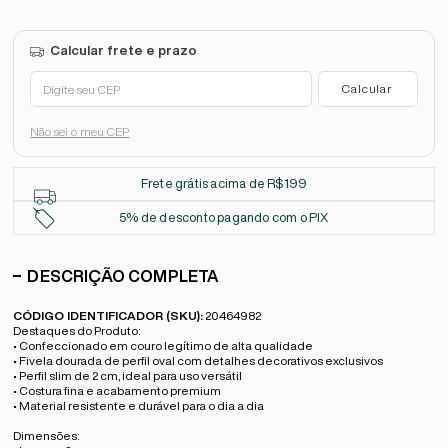
Não sei o meu CEP
Frete grátis acima de R$199
5% de desconto pagando com o PIX
DESCRIÇÃO COMPLETA
CÓDIGO IDENTIFICADOR (SKU):
20464982
Destaques do Produto:
• Confeccionado em couro legítimo de alta qualidade
• Fivela dourada de perfil oval com detalhes decorativos exclusivos
• Perfil slim de 2 cm, ideal para uso versátil
• Costura fina e acabamento premium
• Material resistente e durável para o dia a dia
Dimensões: