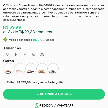
O Cinto em Couro Jasmim 20464982 é a escolha ideal para quem busca um
acessório versátil, elegante e com acabamento impecável. Confeccionado
em couro de alta qualidade, com fivela dourada e perfil slim de 2 cm, ele
valoriza qualquer produção com um toque refinado do escritório ao look
casual.
Ler mais
R$ 69,99
3x
R$ 23,33
sem juros
Você economiza
R$ 7,00
via pix
U
P
M
G
GG
Faltam
R$ 199,99
para ganhar frete grátis!
ADICIONAR A SACOLA
PEDIDO VIA WHATSAPP