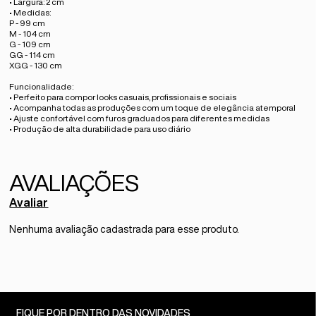
• Largura: 2 cm
• Medidas:
P - 99 cm
M - 104 cm
G - 109 cm
GG - 114 cm
XGG - 130 cm
Funcionalidade:
• Perfeito para compor looks casuais, profissionais e sociais
• Acompanha todas as produções com um toque de elegância atemporal
• Ajuste confortável com furos graduados para diferentes medidas
• Produção de alta durabilidade para uso diário
Avaliar
Nenhuma avaliação cadastrada para esse produto.
FIQUE POR DENTRO DAS NOVIDADES