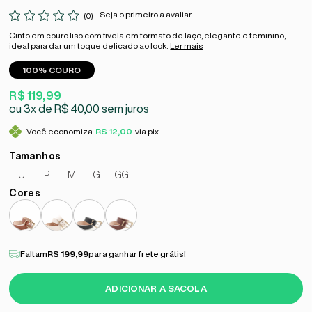
Seja o primeiro a avaliar
(0)
Cinto em couro liso com fivela em formato de laço, elegante e feminino,
ideal para dar um toque delicado ao look.
Ler mais
100% COURO
R$ 119,99
3x
R$ 40,00
sem juros
Você economiza
R$ 12,00
via pix
U
P
M
G
GG
Faltam
R$ 199,99
para ganhar frete grátis!
ADICIONAR A SACOLA