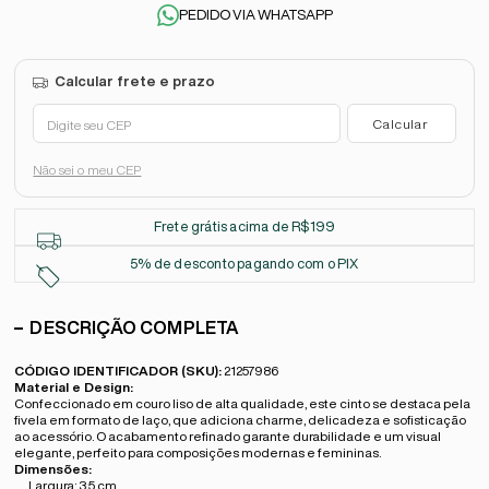
PEDIDO VIA WHATSAPP
Não sei o meu CEP
Frete grátis acima de R$199
5% de desconto pagando com o PIX
DESCRIÇÃO COMPLETA
CÓDIGO IDENTIFICADOR (SKU):
21257986
Material e Design:
Confeccionado em couro liso de alta qualidade, este cinto se destaca pela
fivela em formato de laço, que adiciona charme, delicadeza e sofisticação
ao acessório. O acabamento refinado garante durabilidade e um visual
elegante, perfeito para composições modernas e femininas.
Dimensões:
Largura: 3,5 cm