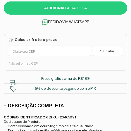
ADICIONAR A SACOLA
PEDIDO VIA WHATSAPP
Não sei o meu CEP
Frete grátis acima de R$199
5% de desconto pagando com o PIX
DESCRIÇÃO COMPLETA
CÓDIGO IDENTIFICADOR (SKU):
20465991
Destaques do Produto:
Confeccionado em couro legítimo de alta qualidade
Textura texturizada estilo
pebble
que confere elegância e