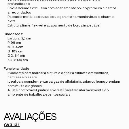
profundidade
Fivela dourada exclusiva com acabamento polido premium e cantos
arredondados
Passador metálico dourado que garante harmonia visual e charme
extra
Estrutura firme, flexível e acabamento de borda impecável
Dimensões:
Largura:
2,5 cm
P:
99 cm
M:
104 cm
G:
109 cm
GG:
114 cm
XGG:
130 cm
Funcionalidade:
Excelente para marcar a cintura e definir a silhueta em vestidos,
camisas e blazers
Ideal para complementar calças de alfaiataria, saias ou jeans premium
com muita elegância
Ajuste confortável, prático e versátil para transitar facilmente do
ambiente de trabalho a eventos sociais
Avaliar