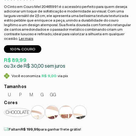
O Cinto em Couro Mel 20465991 é o acessório perfeito para quem deseja
adicionar um toque de sofisticação e modernidade ao visual. Com uma
largura versátil de 2,5 cm, ele apresenta uma belíssima textura texturizada
estilo pebble que enriquece a peça, unindo a durabilidade do couro
legítimo a um design atemporal. Sua fivela dourada com formato retangular
de cantos arredondados e o passador metálico combinando criam um
contraste luxuoso e refinado, ideal para valorizar a silhueta em qualquer
ocasião.
Ler mais
100% COURO
R$ 89,99
3x
R$ 30,00
sem juros
Você economiza
R$ 9,00
via pix
U
P
M
G
GG
CHOCOLATE
Faltam
R$ 199,99
para ganhar frete grátis!