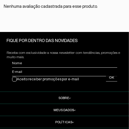
Nenhuma avaliação cadastrada para esse produto.
FIQUE POR DENTRO DAS NOVIDADES
Receba com exclusividade a nossa newsletter com tendências, promoções e
muito mais.
Nome
E-mail
OK
Aceito receber promoções por e-mail
SOBRE
MEUS DADOS
POLÍTICAS