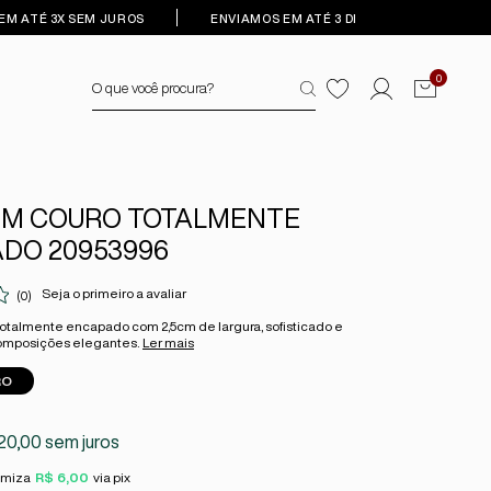
EM ATÉ 3X SEM JUROS
ENVIAMOS EM ATÉ 3 DIAS ÚTEIS
0
EM COURO TOTALMENTE
DO 20953996
Seja o primeiro a avaliar
(0)
totalmente encapado com 2,5cm de largura, sofisticado e
omposições elegantes.
Ler mais
RO
20,00
sem juros
omiza
R$ 6,00
via pix