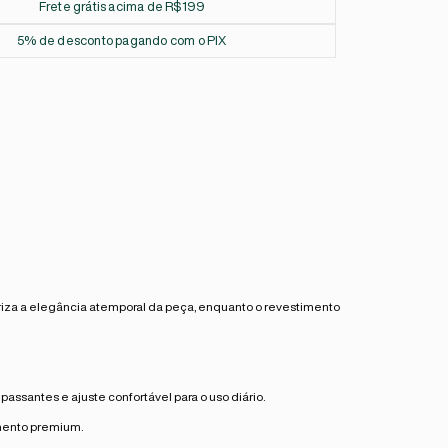
Frete grátis acima de R$199
5% de desconto pagando com o PIX
riza a elegância atemporal da peça, enquanto o revestimento
assantes e ajuste confortável para o uso diário.
amento premium.