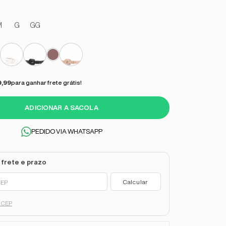
M
G
GG
9,99
para ganhar frete grátis!
ADICIONAR A SACOLA
PEDIDO VIA WHATSAPP
u CEP