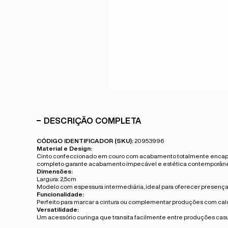
DESCRIÇÃO COMPLETA
CÓDIGO IDENTIFICADOR (SKU):
20953996
Material e Design:
Cinto confeccionado em couro com acabamento totalmente encapado,
completo garante acabamento impecável e estética contemporân
Dimensões:
Largura: 2,5cm
Modelo com espessura intermediária, ideal para oferecer presença a
Funcionalidade:
Perfeito para marcar a cintura ou complementar produções com calças
Versatilidade:
Um acessório curinga que transita facilmente entre produções cas