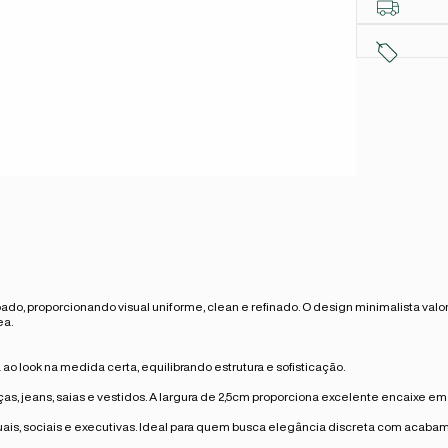
 proporcionando visual uniforme, clean e refinado. O design minimalista valo
ea.
o look na medida certa, equilibrando estrutura e sofisticação.
, jeans, saias e vestidos. A largura de 2,5cm proporciona excelente encaixe em p
uais, sociais e executivas. Ideal para quem busca elegância discreta com acab