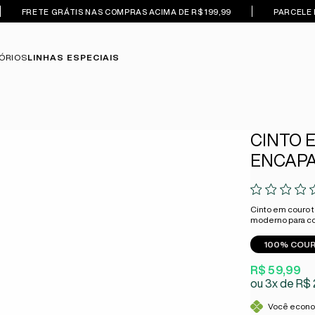
FRETE GRÁTIS NAS COMPRAS ACIMA DE R$ 199,99
PARCELE 
ÓRIOS
LINHAS ESPECIAIS
CINTO 
ENCAPA
Cinto em couro 
moderno para c
100% COU
R$ 59,99
3x
R$ 
Você econ