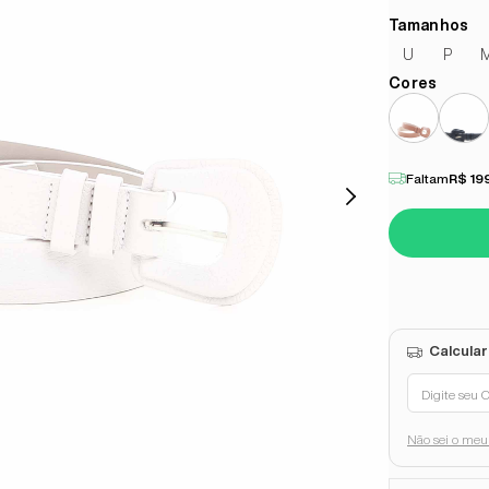
U
P
Faltam
R$ 19
Não sei o me