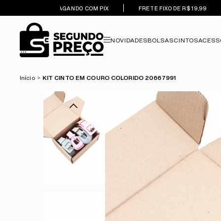
5% OFF PAGANDO COM PIX
FRETE FIXO DE R$ 19,99
NOVIDADES
BOLSAS
CINTOS
ACESS
Início
KIT CINTO EM COURO COLORIDO 20667991