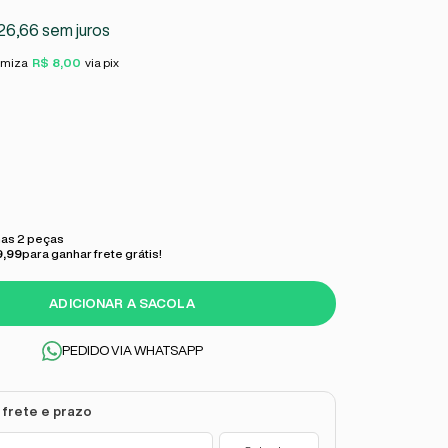
26,66
sem juros
omiza
R$ 8,00
via pix
as 2 peças
9,99
para ganhar frete grátis!
ADICIONAR A SACOLA
PEDIDO VIA WHATSAPP