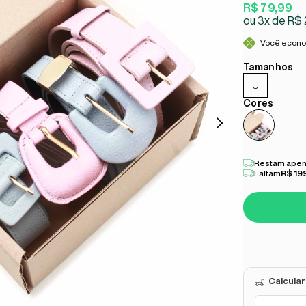
R$ 79,99
3x
R$ 
Você econ
U
Restam apen
Faltam
R$ 19