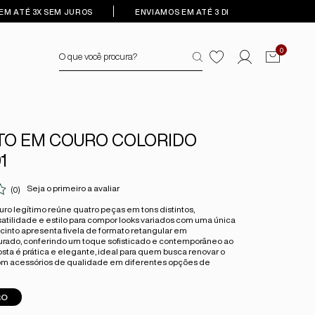
EM ATÉ 3X SEM JUROS
ENVIAMOS EM ATÉ 3 DIAS ÚTEIS
0
NTO EM COURO COLORIDO
1
Seja o primeiro a avaliar
(0)
ouro legítimo reúne quatro peças em tons distintos,
atilidade e estilo para compor looks variados com uma única
cinto apresenta fivela de formato retangular em
ado, conferindo um toque sofisticado e contemporâneo ao
osta é prática e elegante, ideal para quem busca renovar o
m acessórios de qualidade em diferentes opções de
RO