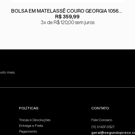
BOLSA EM MATELASSÊ COURO GEORGIA 10560239
R$ 359,99
3x
R$ 120,00
sem juros
uito mais.
POLÍTICAS
CONTATO
Trocas e Devoluções
Fale Conosco
Entrega e Frete
(11) 91437-0527
Pagamento
geral@segundopreco.c