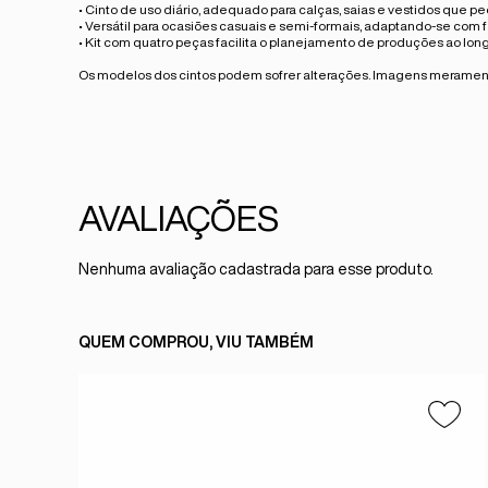
• Cinto de uso diário, adequado para calças, saias e vestidos que 
• Versátil para ocasiões casuais e semi-formais, adaptando-se com f
• Kit com quatro peças facilita o planejamento de produções ao l
Os modelos dos cintos podem sofrer alterações. Imagens meramente
Nenhuma avaliação cadastrada para esse produto.
QUEM COMPROU, VIU TAMBÉM