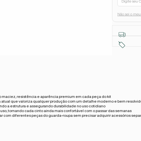
Não sei o me
do maciez, resistência e aparência premium em cada peça do kit
a atual que valoriza qualquer produção com um detalhe moderno e bem resolvid
ando a estrutura e assegurando durabilidade no uso cotidiano
uso, tornando cada cinto ainda mais confortável com o passar das semanas
nar com diferentes peças do guarda-roupa sem precisar adquirir acessórios sepa