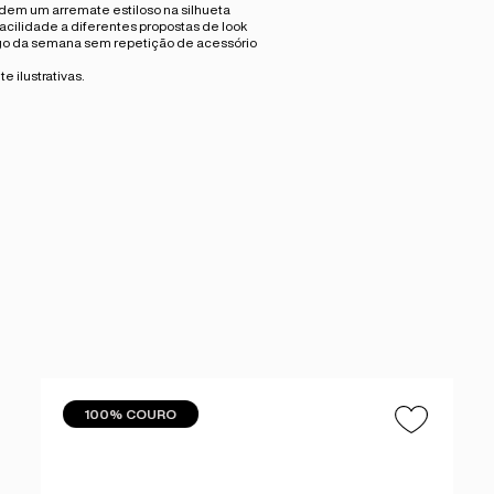
pedem um arremate estiloso na silhueta
acilidade a diferentes propostas de look
ongo da semana sem repetição de acessório
 ilustrativas.
100% COURO