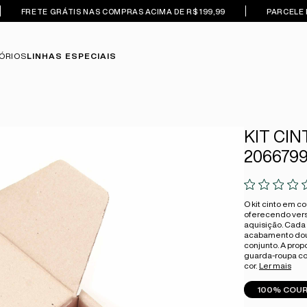
FRETE GRÁTIS NAS COMPRAS ACIMA DE R$ 199,99
PARCELE 
ÓRIOS
LINHAS ESPECIAIS
KIT CI
2066799
O kit cinto em c
oferecendo vers
aquisição. Cada 
acabamento dour
conjunto. A prop
guarda-roupa co
cor.
Ler mais
100% COU