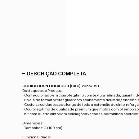
DESCRIÇÃO COMPLETA
CÓDIGO IDENTIFICADOR (SKU):
20667991
Destaques do Produto:
• Confeccionado em couro legítimo com textura refinada, garantin
• Fivela de formato retangular com acabamento dourado, tendênci
• Costuras cuidadosas ao longo de toda a extensão do cinto, reforç
• Couro legítimo de qualidade premium que molda com o tempo ao 
• Kit com quatro cintos em colorações variadas, permitindo coorde
Dimensões:
• Tamanhos: G (109 cm)
Funcionalidade: