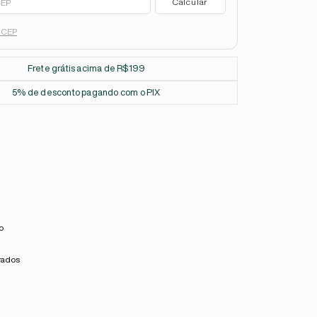
u CEP
Frete grátis acima de R$199
5% de desconto pagando com o PIX
o
rados