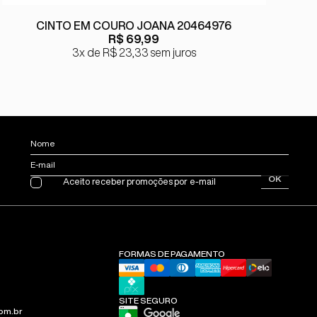
CINTO EM COURO JOANA 20464976
R$ 69,99
3x
R$ 23,33
sem juros
Nome
E-mail
OK
Aceito receber promoções por e-mail
FORMAS DE PAGAMENTO
SITE SEGURO
om.br