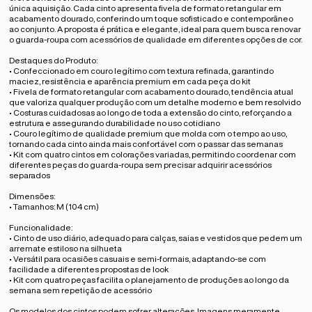
única aquisição. Cada cinto apresenta fivela de formato retangular em
acabamento dourado, conferindo um toque sofisticado e contemporâneo
ao conjunto. A proposta é prática e elegante, ideal para quem busca renovar
o guarda-roupa com acessórios de qualidade em diferentes opções de cor.
Destaques do Produto:
• Confeccionado em couro legítimo com textura refinada, garantindo
maciez, resistência e aparência premium em cada peça do kit
• Fivela de formato retangular com acabamento dourado, tendência atual
que valoriza qualquer produção com um detalhe moderno e bem resolvido
• Costuras cuidadosas ao longo de toda a extensão do cinto, reforçando a
estrutura e assegurando durabilidade no uso cotidiano
• Couro legítimo de qualidade premium que molda com o tempo ao uso,
tornando cada cinto ainda mais confortável com o passar das semanas
• Kit com quatro cintos em colorações variadas, permitindo coordenar com
diferentes peças do guarda-roupa sem precisar adquirir acessórios
separados
Dimensões:
• Tamanhos: M (104 cm)
Funcionalidade:
• Cinto de uso diário, adequado para calças, saias e vestidos que pedem um
arremate estiloso na silhueta
• Versátil para ocasiões casuais e semi-formais, adaptando-se com
facilidade a diferentes propostas de look
• Kit com quatro peças facilita o planejamento de produções ao longo da
semana sem repetição de acessório
Os modelos dos cintos podem sofrer alterações. Imagens meramente