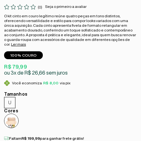
Seja o primeiro a avaliar
(0)
O kit cinto em couro legítimo reúne quatro peças em tons distintos,
oferecendo versatilidade e estilo para compor looks variados com uma
única aquisição. Cada cinto apresenta fivela de formato retangular em
acabamento dourado, conferindo um toque sofisticado e contemporâneo
ao conjunto. A proposta é prática e elegante, ideal para quem busca renovar
o guarda-roupa com acessórios de qualidade em diferentes opções de
cor.
Ler mais
100% COURO
R$ 79,99
3x
R$ 26,66
sem juros
Você economiza
R$ 8,00
via pix
U
Faltam
R$ 199,99
para ganhar frete grátis!