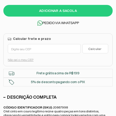
ADICIONAR A SACOLA
PEDIDO VIA WHATSAPP
Não sei o meu CEP
Frete grátis acima de R$199
5% de desconto pagando com o PIX
DESCRIÇÃO COMPLETA
CÓDIGO IDENTIFICADOR (SKU):
20667998
O kit cinto em couro legítimo reúne quatro peças em tons distintos,
oferecendo versatilidade e estilo para compor looks variados com uma