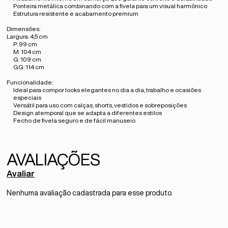
Ponteira metálica combinando com a fivela para um visual harmônico
Estrutura resistente e acabamento premium
Dimensões:
Largura: 4,5 cm
P: 99 cm
M: 104 cm
G: 109 cm
GG: 114 cm
Funcionalidade:
Ideal para compor looks elegantes no dia a dia, trabalho e ocasiões
especiais
Versátil para uso com calças, shorts, vestidos e sobreposições
Design atemporal que se adapta a diferentes estilos
Fecho de fivela seguro e de fácil manuseio
Avaliar
Nenhuma avaliação cadastrada para esse produto.