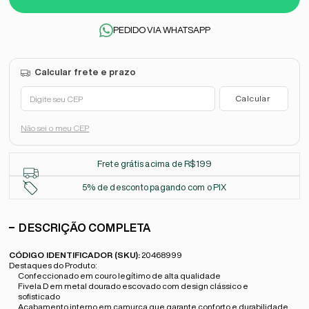
PEDIDO VIA WHATSAPP
Não sei o meu CEP
Frete grátis acima de R$199
5% de desconto pagando com o PIX
DESCRIÇÃO COMPLETA
CÓDIGO IDENTIFICADOR (SKU):
20468999
Destaques do Produto:
Confeccionado em couro legítimo de alta qualidade
Fivela D em metal dourado escovado com design clássico e
sofisticado
Acabamento interno em camurça que garante conforto e durabilidade