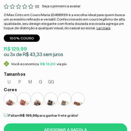
Seja o primeiro a avaliar
(0)
O Max Cinto em Couro Maria 20468999 é a escolha ideal para quem busca
um acessório refinado e versátil. Confeccionado em couro legítimo de alta
qualidade, seu design elegante com fivela dourada escovada agrega um
toque de distinção a qualquer visual, do casual ao social.
Ler mais
100% COURO
R$ 129,99
3x
R$ 43,33
sem juros
Você economiza
R$ 13,00
via pix
U
P
M
G
GG
Faltam
R$ 199,99
para ganhar frete grátis!
ADICIONAR A SACOLA