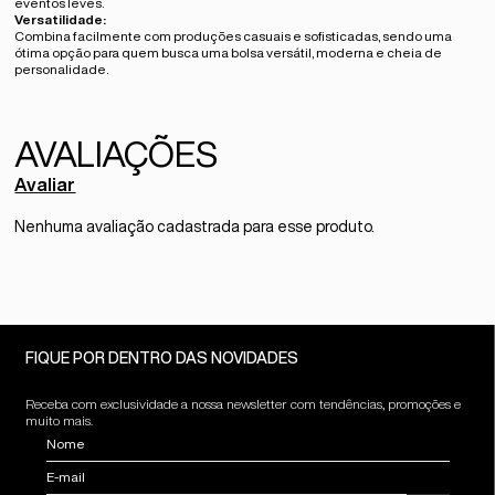
eventos leves.
Versatilidade:
Combina facilmente com produções casuais e sofisticadas, sendo uma
ótima opção para quem busca uma bolsa versátil, moderna e cheia de
personalidade.
Avaliar
Nenhuma avaliação cadastrada para esse produto.
FIQUE POR DENTRO DAS NOVIDADES
Receba com exclusividade a nossa newsletter com tendências, promoções e
muito mais.
Nome
E-mail