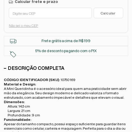
Não sei o meu CEP
Frete grátis acima de R$199
5% de desconto pagando com o PIX
DESCRIÇÃO COMPLETA
CÓDIGO IDENTIFICADOR (SKU):
10750169
Material e Design:
A Mini Queridinha é o acessório ideal para quem ama praticidade sem abrir
mão da elegância. Seu design moderno e delicado valoriza o formato
estruturado, com acabamento impecável e detalhes que elevam o visual.
Dimensões:
Altura: 14,5 cm
Largura: 21 cm
Profundidade: 9 cm
Funcionalidade:
Apesar do tamanho compacto, possui espaço suficiente para guardar itens
essenciais como celular, carteira e maquiagem. Perfeita para o dia a dia ou